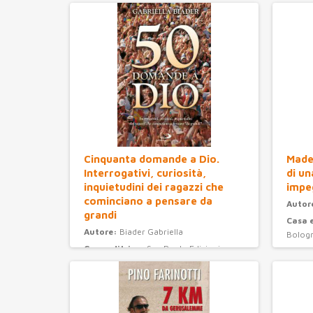
Cinquanta domande a Dio.
Madel
Interrogativi, curiosità,
di un
inquietudini dei ragazzi che
impe
cominciano a pensare da
Autor
grandi
Casa 
Autore:
Biader Gabriella
Bolog
Casa editrice:
San Paolo Edizioni
Anno 
Anno Edizione:
2008
Categ
Categoria:
ragazzi