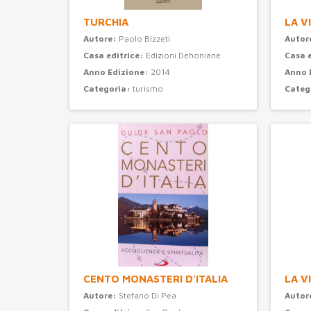
TURCHIA
LA V
Autore:
Paolo Bizzeti
Autor
Casa editrice:
Edizioni Dehoniane
Casa 
Anno Edizione:
2014
Anno 
Categoria:
turismo
Categ
CENTO MONASTERI D'ITALIA
LA V
Autore:
Stefano Di Pea
Autor