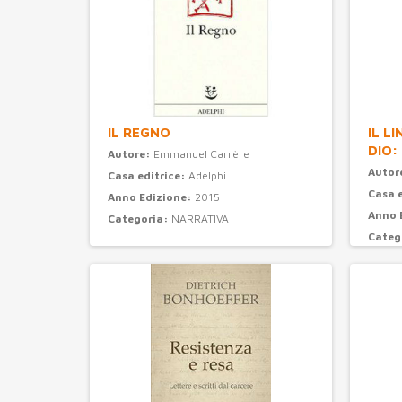
IL REGNO
IL L
DIO:
Autore:
Emmanuel Carrère
Autor
Casa editrice:
Adelphi
Casa 
Anno Edizione:
2015
Anno 
Categoria:
NARRATIVA
Categ