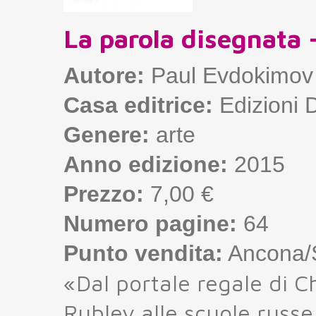
La parola disegnata -
Autore:
Paul Evdokimov
Casa editrice:
Edizioni 
Genere:
arte
Anno edizione:
2015
Prezzo:
7,00 €
Numero pagine:
64
Punto vendita:
Ancona/S
«Dal portale regale di C
Rublev alle scuole russe i