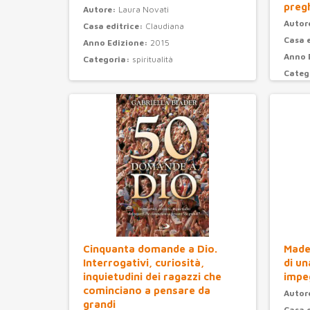
preg
Autore:
Laura Novati
Autor
Casa editrice:
Claudiana
Casa 
Anno Edizione:
2015
Anno 
Categoria:
spiritualità
Categ
Cinquanta domande a Dio.
Madel
Interrogativi, curiosità,
di un
inquietudini dei ragazzi che
impe
cominciano a pensare da
Autor
grandi
Casa 