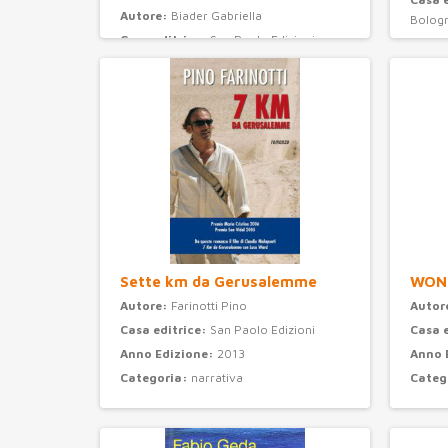
Autore:
Biader Gabriella
Bolog
Casa editrice:
San Paolo Edizioni
Anno 
Anno Edizione:
2008
Categ
Categoria:
ragazzi
Sette km da Gerusalemme
WON
Autore:
Farinotti Pino
Autor
Casa editrice:
San Paolo Edizioni
Casa 
Anno Edizione:
2013
Anno 
Categoria:
narrativa
Categ