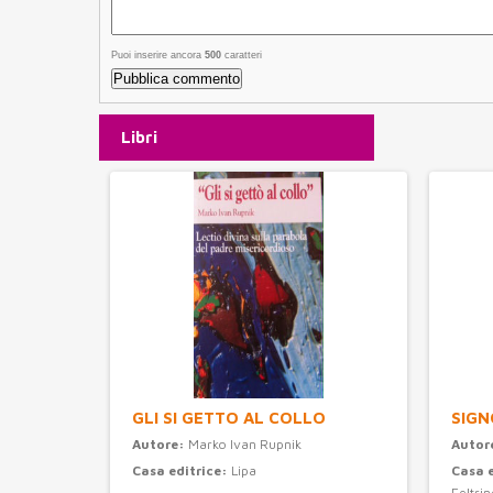
Puoi inserire ancora
500
caratteri
Libri
GLI SI GETTO AL COLLO
SIGN
Autore:
Marko Ivan Rupnik
Autor
Casa editrice:
Lipa
Casa 
Feltrine