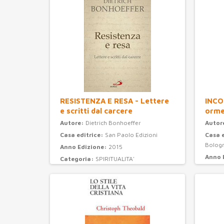
RESISTENZA E RESA - Lettere
INCO
e scritti dal carcere
orme
Autore:
Dietrich Bonhoeffer
Autor
Casa editrice:
San Paolo Edizioni
Casa 
Bolog
Anno Edizione:
2015
Anno 
Categoria:
SPIRITUALITA'
Categ