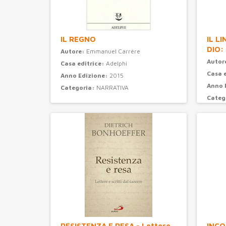
IL REGNO
IL L
DIO:
Autore:
Emmanuel Carrère
Autor
Casa editrice:
Adelphi
Casa 
Anno Edizione:
2015
Anno 
Categoria:
NARRATIVA
Categ
RESISTENZA E RESA - Lettere
INCO