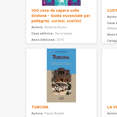
100 cose da sapere sulla
CUS
Sindone - Guida essenziale per
Autor
pellegrini, curiosi, scettici
Casa 
Autore:
Roberta Russo
Italian
Casa editrice:
Terra Santa
Anno 
Anno Edizione:
2015
Categ
Categoria:
attualità e storia
TURCHIA
LA V
Autore:
Paolo Bizzeti
Autor