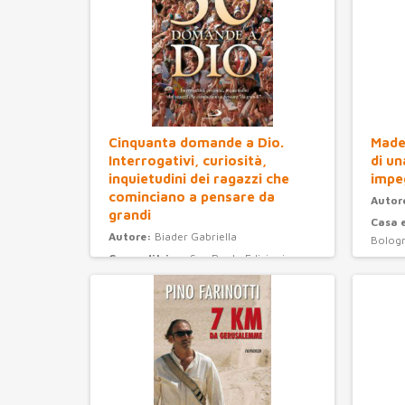
Cinquanta domande a Dio.
Madel
Interrogativi, curiosità,
di un
inquietudini dei ragazzi che
impe
cominciano a pensare da
Autor
grandi
Casa 
Autore:
Biader Gabriella
Bolog
Casa editrice:
San Paolo Edizioni
Anno 
Anno Edizione:
2008
Categ
Categoria:
ragazzi