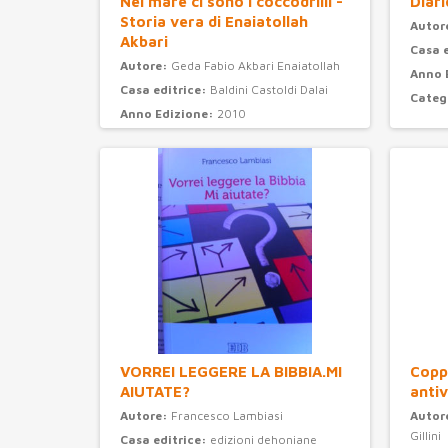
Nel mare ci sono i coccodrilli -
Diari
Storia vera di Enaiatollah
Autor
Akbari
Casa 
Autore:
Geda Fabio Akbari Enaiatollah
Anno 
Casa editrice:
Baldini Castoldi Dalai
Categ
Anno Edizione:
2010
Categoria:
narrativa
VORREI LEGGERE LA BIBBIA.MI
Coppi
AIUTATE?
antiv
Autore:
Francesco Lambiasi
Autor
Gillini
Casa editrice:
edizioni dehoniane