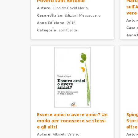
Povero sant'Antonio
Maria
sull'
Autore:
Turoldo David Maria
vera
Casa editrice:
Edizioni Messaggero
Autor
Anno Edizione:
2015
Casa 
Categoria:
spiritualità
Anno 
Categ
Essere amici o avere amici? Un
Sping
modo per conoscere se stessi
Stori
e gli altri
altre
Autore:
Albisetti Valerio
Autor