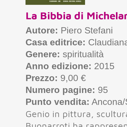
La Bibbia di Michela
Autore:
Piero Stefani
Casa editrice:
Claudian
Genere:
spiritualità
Anno edizione:
2015
Prezzo:
9,00 €
Numero pagine:
95
Punto vendita:
Ancona/S
Genio in pittura, scultu
Buonarroti ha rapprese