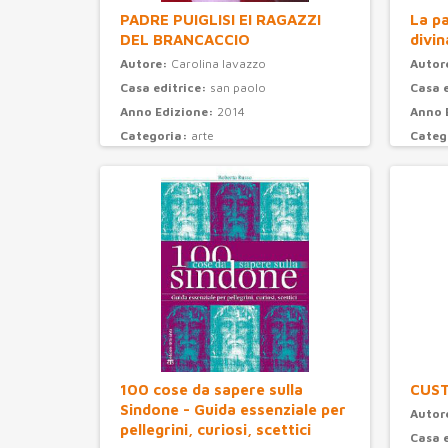
PADRE PUIGLISI EI RAGAZZI
La pa
DEL BRANCACCIO
divin
Autore:
Carolina Iavazzo
Autor
Casa editrice:
san paolo
Casa 
Anno Edizione:
2014
Anno 
Categoria:
arte
Categ
100 cose da sapere sulla
CUS
Sindone - Guida essenziale per
Autor
pellegrini, curiosi, scettici
Casa 