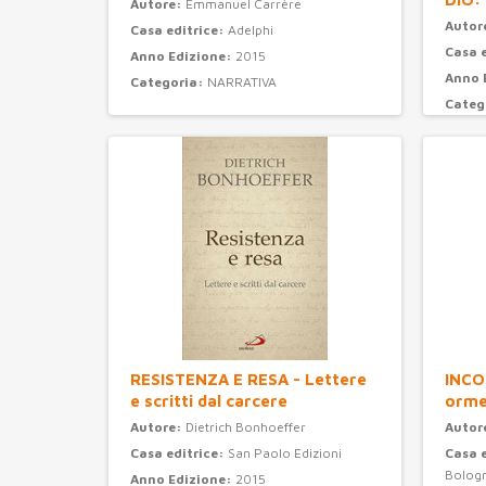
Autore:
Emmanuel Carrère
Autor
Casa editrice:
Adelphi
Casa 
Anno Edizione:
2015
Anno 
Categoria:
NARRATIVA
Categ
RESISTENZA E RESA - Lettere
INCO
e scritti dal carcere
orme
Autore:
Dietrich Bonhoeffer
Autor
Casa editrice:
San Paolo Edizioni
Casa 
Bolog
Anno Edizione:
2015