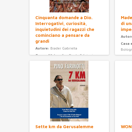
Cinquanta domande a Dio.
Madel
Interrogativi, curiosità,
di un
inquietudini dei ragazzi che
impe
cominciano a pensare da
Autor
grandi
Casa 
Autore:
Biader Gabriella
Bolog
Casa editrice:
San Paolo Edizioni
Anno 
Anno Edizione:
2008
Categ
Categoria:
ragazzi
Sette km da Gerusalemme
WON