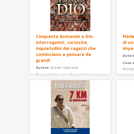
Cinquanta domande a Dio.
Madel
Interrogativi, curiosità,
di un
inquietudini dei ragazzi che
impe
cominciano a pensare da
Autor
grandi
Casa 
Autore:
Biader Gabriella
Bolog
Casa editrice:
San Paolo Edizioni
Anno 
Anno Edizione:
2008
Categ
Categoria:
ragazzi