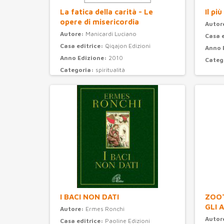
La fatica della carità - Le
Il pi
opere di misericordia
Autor
Autore:
Manicardi Luciano
Casa 
Casa editrice:
Qiqajon Edizioni
Anno 
Anno Edizione:
2010
Categ
Categoria:
spiritualità
I BACI NON DATI
ZOOT
GLI 
Autore:
Ermes Ronchi
Autor
Casa editrice:
Paoline Edizioni