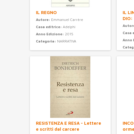
IL REGNO
IL L
DIO:
Autore:
Emmanuel Carrère
Autor
Casa editrice:
Adelphi
Casa 
Anno Edizione:
2015
Anno 
Categoria:
NARRATIVA
Categ
RESISTENZA E RESA - Lettere
INCO
e scritti dal carcere
orme