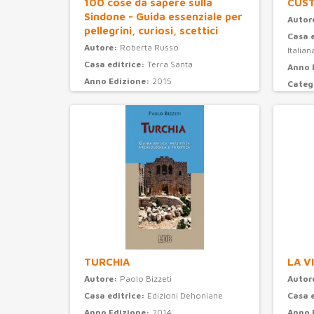
100 cose da sapere sulla
CUS
Sindone - Guida essenziale per
Autor
pellegrini, curiosi, scettici
Casa 
Autore:
Roberta Russo
Italian
Casa editrice:
Terra Santa
Anno 
Anno Edizione:
2015
Categ
Categoria:
attualità e storia
TURCHIA
LA V
Autore:
Paolo Bizzeti
Autor
Casa editrice:
Edizioni Dehoniane
Casa 
Anno Edizione:
2014
Anno 