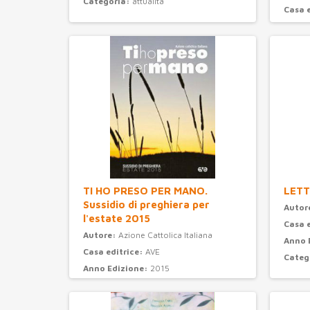
Categoria:
attualità
Casa 
Anno 
Categ
TI HO PRESO PER MANO.
LETT
Sussidio di preghiera per
Autor
l'estate 2015
Casa 
Autore:
Azione Cattolica Italiana
Anno 
Casa editrice:
AVE
Categ
Anno Edizione:
2015
Categoria:
preghiera