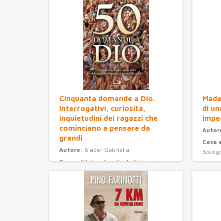
Cinquanta domande a Dio.
Madel
Interrogativi, curiosità,
di un
inquietudini dei ragazzi che
impe
cominciano a pensare da
Autor
grandi
Casa 
Autore:
Biader Gabriella
Bolog
Casa editrice:
San Paolo Edizioni
Anno 
Anno Edizione:
2008
Categ
Categoria:
ragazzi