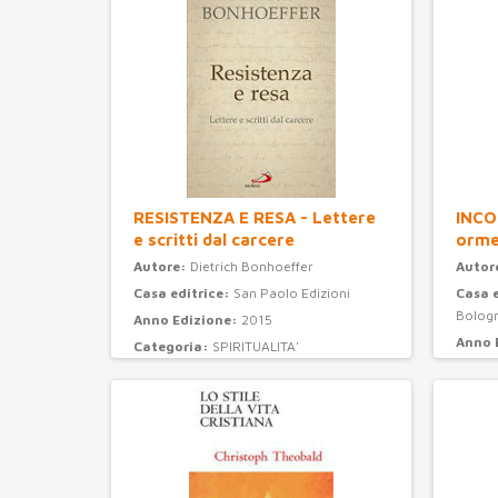
RESISTENZA E RESA - Lettere
INCO
e scritti dal carcere
orme
Autore:
Dietrich Bonhoeffer
Autor
Casa editrice:
San Paolo Edizioni
Casa 
Bolog
Anno Edizione:
2015
Anno 
Categoria:
SPIRITUALITA'
Categ