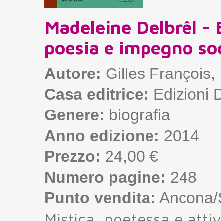
Madeleine Delbrêl - B
poesia e impegno soc
Autore:
Gilles François,
Casa editrice:
Edizioni 
Genere:
biografia
Anno edizione:
2014
Prezzo:
24,00 €
Numero pagine:
248
Punto vendita:
Ancona/S
Mistica, poetessa e attiv