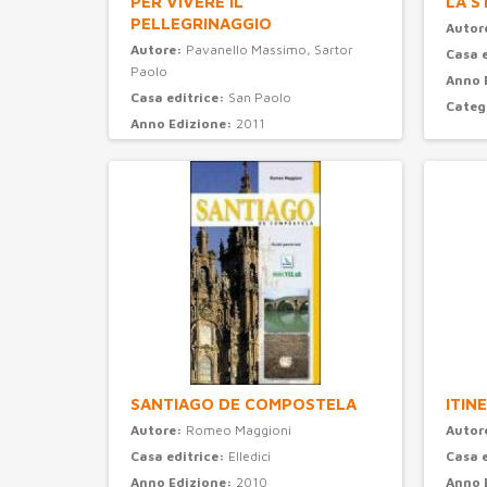
PER VIVERE IL
LA S
PELLEGRINAGGIO
Autor
Autore:
Pavanello Massimo, Sartor
Casa 
Paolo
Anno 
Casa editrice:
San Paolo
Categ
Anno Edizione:
2011
Categoria:
turismo
SANTIAGO DE COMPOSTELA
ITIN
Autore:
Romeo Maggioni
Autor
Casa editrice:
Elledici
Casa 
Anno Edizione:
2010
Anno 