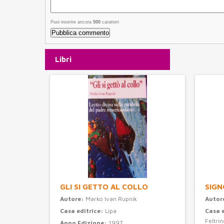
Puoi inserire ancora
500
caratteri
Libri
GLI SI GETTO AL COLLO
SIGN
Autore:
Marko Ivan Rupnik
Autor
Casa editrice:
Lipa
Casa 
Feltrine
Anno Edizione:
1997