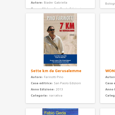
Autore:
Biader Gabriella
Bolog
Casa editrice:
San Paolo Edizioni
Anno 
Anno Edizione:
2008
Categ
Categoria:
ragazzi
Sette km da Gerusalemme
WON
Autore:
Farinotti Pino
Autor
Casa editrice:
San Paolo Edizioni
Casa 
Anno Edizione:
2013
Anno 
Categoria:
narrativa
Categ