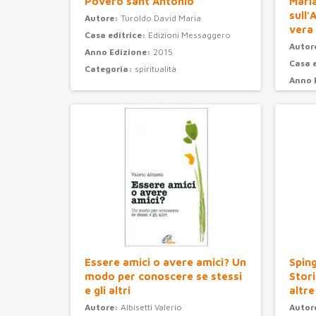
Povero sant'Antonio
Maria
sull'
Autore:
Turoldo David Maria
vera
Casa editrice:
Edizioni Messaggero
Autor
Anno Edizione:
2015
Casa 
Categoria:
spiritualità
Anno 
Categ
Essere amici o avere amici? Un
Sping
modo per conoscere se stessi
Stori
e gli altri
altre
Autore:
Albisetti Valerio
Autor