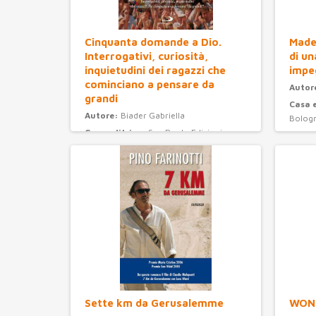
Cinquanta domande a Dio.
Madel
Interrogativi, curiosità,
di un
inquietudini dei ragazzi che
impe
cominciano a pensare da
Autor
grandi
Casa 
Autore:
Biader Gabriella
Bolog
Casa editrice:
San Paolo Edizioni
Anno 
Anno Edizione:
2008
Categ
Categoria:
ragazzi
Sette km da Gerusalemme
WON