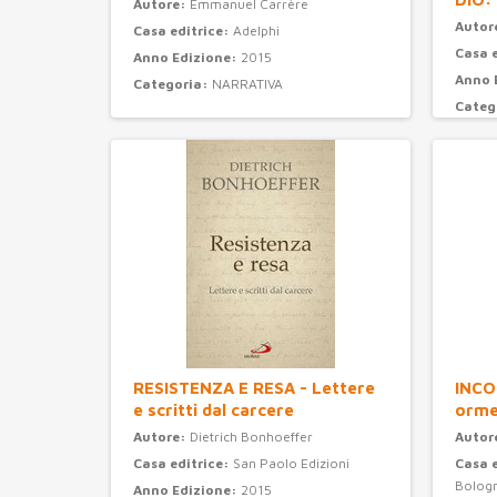
Autore:
Emmanuel Carrère
Autor
Casa editrice:
Adelphi
Casa 
Anno Edizione:
2015
Anno 
Categoria:
NARRATIVA
Categ
RESISTENZA E RESA - Lettere
INCO
e scritti dal carcere
orme
Autore:
Dietrich Bonhoeffer
Autor
Casa editrice:
San Paolo Edizioni
Casa 
Bolog
Anno Edizione:
2015