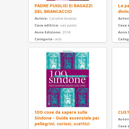
PADRE PUIGLISI EI RAGAZZI
La pa
DEL BRANCACCIO
divin
Autore:
Carolina Iavazzo
Autor
Casa editrice:
san paolo
Casa 
Anno Edizione:
2014
Anno 
Categoria:
arte
Categ
100 cose da sapere sulla
CUS
Sindone - Guida essenziale per
Autor
pellegrini, curiosi, scettici
Casa 