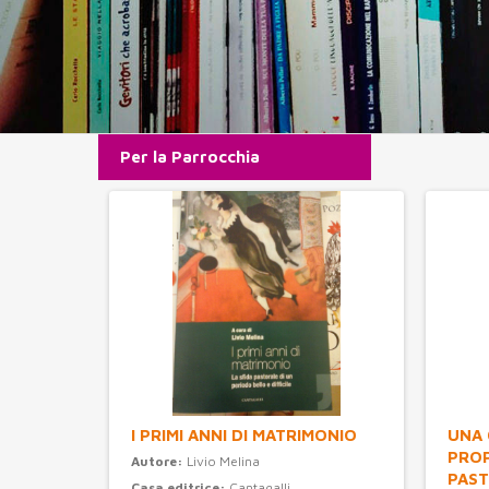
Per la Parrocchia
I PRIMI ANNI DI MATRIMONIO
UNA 
PROP
Autore:
Livio Melina
PAST
Casa editrice:
Cantagalli