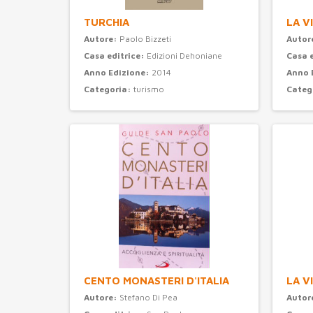
TURCHIA
LA V
Autore:
Paolo Bizzeti
Autor
Casa editrice:
Edizioni Dehoniane
Casa 
Anno Edizione:
2014
Anno 
Categoria:
turismo
Categ
CENTO MONASTERI D'ITALIA
LA V
Autore:
Stefano Di Pea
Autor