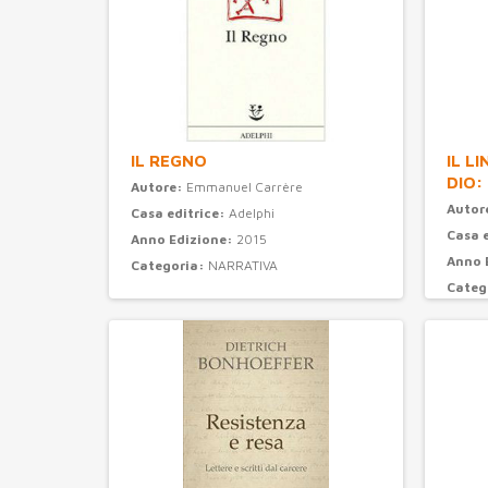
IL REGNO
IL L
DIO:
Autore:
Emmanuel Carrère
Autor
Casa editrice:
Adelphi
Casa 
Anno Edizione:
2015
Anno 
Categoria:
NARRATIVA
Categ