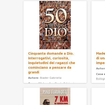
Cinquanta domande a Dio.
Madel
Interrogativi, curiosità,
di un
inquietudini dei ragazzi che
impe
cominciano a pensare da
Autor
grandi
Casa 
Autore:
Biader Gabriella
Bolog
Casa editrice:
San Paolo Edizioni
Anno 
Anno Edizione:
2008
Categ
Categoria:
ragazzi