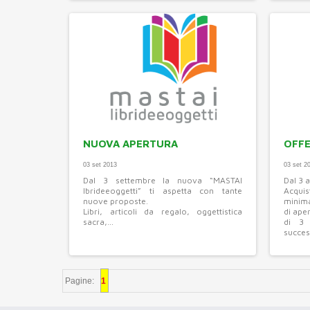
NUOVA APERTURA
OFFE
03 set 2013
03 set 2
Dal 3 settembre la nuova “MASTAI
Dal 3 
lbrideeoggetti” ti aspetta con tante
Acqui
nuove proposte.
minima
Libri, articoli da regalo, oggettistica
di ape
sacra,…
di 3
succes
Pagine:
1