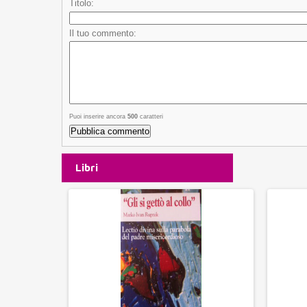
Titolo:
Il tuo commento:
Puoi inserire ancora
500
caratteri
Libri