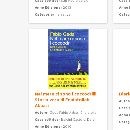
Casa editrice:
San Paolo Edizioni
Casa 
Anno Edizione:
2013
Anno 
Categoria:
narrativa
Categ
Nel mare ci sono i coccodrilli -
Diari
Storia vera di Enaiatollah
Autor
Akbari
Casa 
Autore:
Geda Fabio Akbari Enaiatollah
Anno 
Casa editrice:
Baldini Castoldi Dalai
Categ
Anno Edizione:
2010