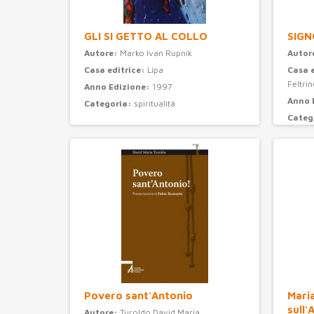
GLI SI GETTO AL COLLO
SIGN
Autore:
Marko Ivan Rupnik
Autor
Casa editrice:
Lipa
Casa 
Feltrine
Anno Edizione:
1997
Anno 
Categoria:
spiritualità
Categ
Povero sant'Antonio
Maria
sull'
Autore:
Turoldo David Maria