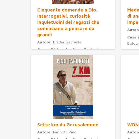
Cinquanta domande a Dio.
Madel
Interrogativi, curiosità,
di un
inquietudini dei ragazzi che
impe
cominciano a pensare da
Autor
grandi
Casa 
Autore:
Biader Gabriella
Bolog
Casa editrice:
San Paolo Edizioni
Anno 
Anno Edizione:
2008
Categ
Categoria:
ragazzi
Sette km da Gerusalemme
WON
Autore:
Farinotti Pino
Autor