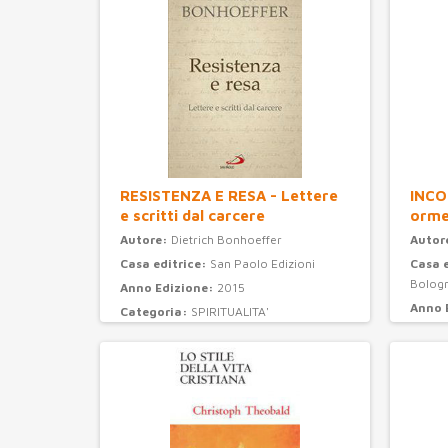
RESISTENZA E RESA - Lettere
INCO
e scritti dal carcere
orme
Autore:
Dietrich Bonhoeffer
Autor
Casa editrice:
San Paolo Edizioni
Casa 
Bolog
Anno Edizione:
2015
Anno 
Categoria:
SPIRITUALITA'
Categ