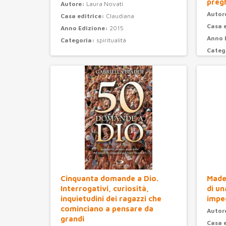
preg
Autore:
Laura Novati
Autor
Casa editrice:
Claudiana
Casa 
Anno Edizione:
2015
Anno 
Categoria:
spiritualità
Categ
Cinquanta domande a Dio.
Madel
Interrogativi, curiosità,
di un
inquietudini dei ragazzi che
impe
cominciano a pensare da
Autor
grandi
Casa 