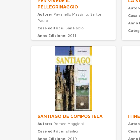
PER VIVERE IL
LA S
PELLEGRINAGGIO
Autor
Autore:
Pavanello Massimo, Sartor
Casa 
Paolo
Anno 
Casa editrice:
San Paolo
Categ
Anno Edizione:
2011
Categoria:
turismo
SANTIAGO DE COMPOSTELA
ITIN
Autore:
Romeo Maggioni
Autor
Casa editrice:
Elledici
Casa 
Anno Edizione:
2010
Anno 