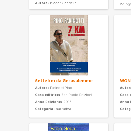
Autore:
Biader Gabriella
Bolog
Casa editrice:
San Paolo Edizioni
Anno 
Anno Edizione:
2008
Categ
Categoria:
ragazzi
Sette km da Gerusalemme
WON
Autore:
Farinotti Pino
Autor
Casa editrice:
San Paolo Edizioni
Casa 
Anno Edizione:
2013
Anno 
Categoria:
narrativa
Categ