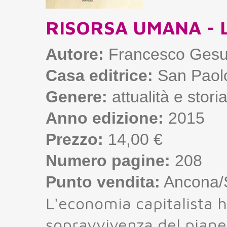
RISORSA UMANA - L'e
Autore:
Francesco Gesu
Casa editrice:
San Paol
Genere:
attualità e stori
Anno edizione:
2015
Prezzo:
14,00 €
Numero pagine:
208
Punto vendita:
Ancona/S
L'economia capitalista 
sopravvivenza del pianet