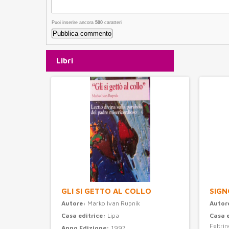
Puoi inserire ancora
500
caratteri
Libri
GLI SI GETTO AL COLLO
SIGN
Autore:
Marko Ivan Rupnik
Autor
Casa editrice:
Lipa
Casa 
Feltrine
Anno Edizione:
1997