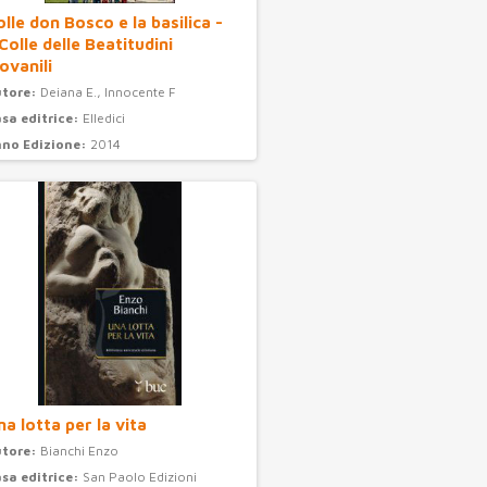
olle don Bosco e la basilica -
 Colle delle Beatitudini
ovanili
utore:
Deiana E., Innocente F
sa editrice:
Elledici
no Edizione:
2014
ategoria:
turismo
na lotta per la vita
utore:
Bianchi Enzo
sa editrice:
San Paolo Edizioni