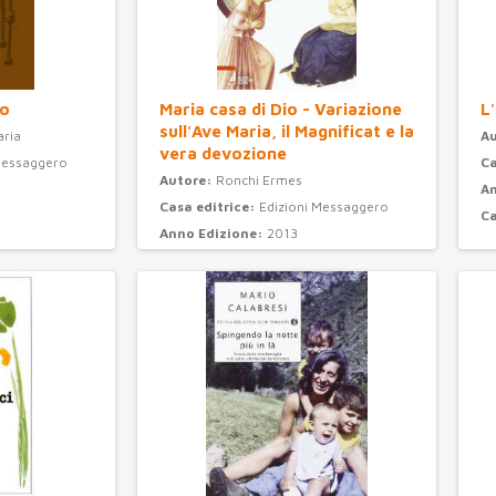
io
Maria casa di Dio - Variazione
L'
sull'Ave Maria, il Magnificat e la
aria
A
vera devozione
Messaggero
Ca
Autore:
Ronchi Ermes
An
Casa editrice:
Edizioni Messaggero
C
Anno Edizione:
2013
Categoria:
spiritualità