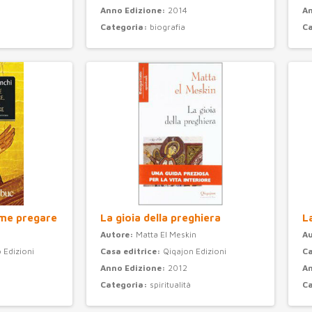
Anno Edizione:
2014
An
Categoria:
biografia
C
ome pregare
La gioia della preghiera
L
Autore:
Matta El Meskin
A
 Edizioni
Casa editrice:
Qiqajon Edizioni
Ca
Anno Edizione:
2012
An
Categoria:
spiritualità
C