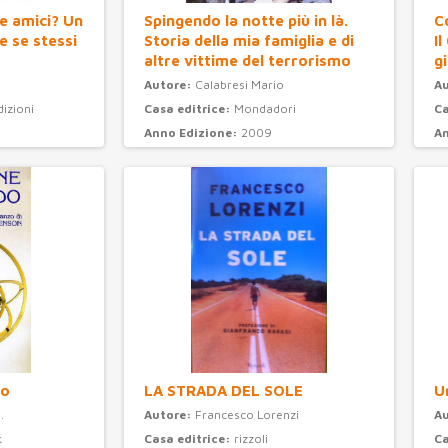
e amici? Un
Spingendo la notte più in là.
C
 se stessi
Storia della mia famiglia e di
Il
altre vittime del terrorismo
gi
Autore:
Calabresi Mario
A
dizioni
Casa editrice:
Mondadori
Ca
Anno Edizione:
2009
An
Categoria:
attualità
C
do
LA STRADA DEL SOLE
U
.
Autore:
Francesco Lorenzi
A
k
Casa editrice:
rizzoli
Ca