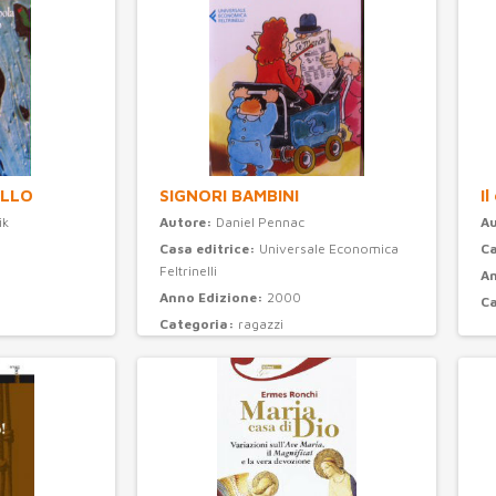
OLLO
SIGNORI BAMBINI
Il
ik
Autore:
Daniel Pennac
A
Casa editrice:
Universale Economica
Ca
Feltrinelli
An
Anno Edizione:
2000
C
Categoria:
ragazzi