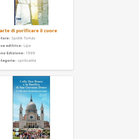
arte di purificare il cuore
utore:
Spidlík Tomás
sa editrice:
Lipa
no Edizione:
1999
ategoria:
spiritualità