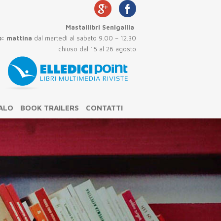
Mastailibri Senigallia
o:
mattina
dal martedì al sabato 9.00 – 12.30
so dal 15 al 26 agosto
GALO
BOOK TRAILERS
CONTATTI