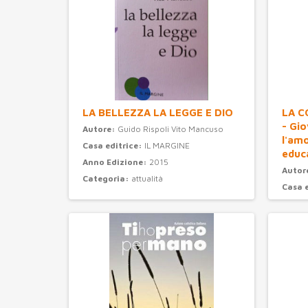
LA BELLEZZA LA LEGGE E DIO
LA C
- Gi
Autore:
Guido Rispoli Vito Mancuso
l'am
Casa editrice:
IL MARGINE
educ
Anno Edizione:
2015
Autor
Categoria:
attualità
Casa 
Anno 
Categ