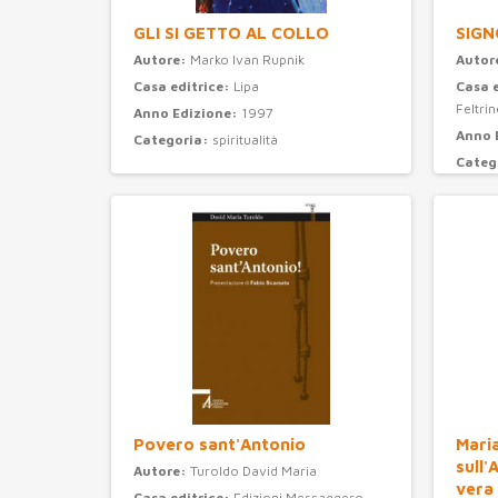
GLI SI GETTO AL COLLO
SIGN
Autore:
Marko Ivan Rupnik
Autor
Casa editrice:
Lipa
Casa 
Feltrine
Anno Edizione:
1997
Anno 
Categoria:
spiritualità
Categ
Povero sant'Antonio
Maria
sull'
Autore:
Turoldo David Maria
vera
Casa editrice:
Edizioni Messaggero