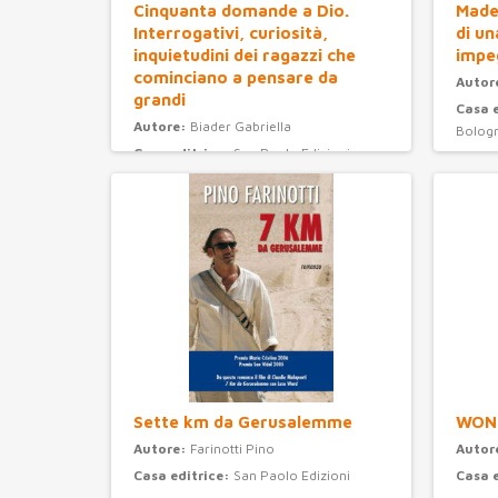
Cinquanta domande a Dio.
Madel
Interrogativi, curiosità,
di un
inquietudini dei ragazzi che
impe
cominciano a pensare da
Autor
grandi
Casa 
Autore:
Biader Gabriella
Bolog
Casa editrice:
San Paolo Edizioni
Anno 
Anno Edizione:
2008
Categ
Categoria:
ragazzi
Sette km da Gerusalemme
WON
Autore:
Farinotti Pino
Autor
Casa editrice:
San Paolo Edizioni
Casa 