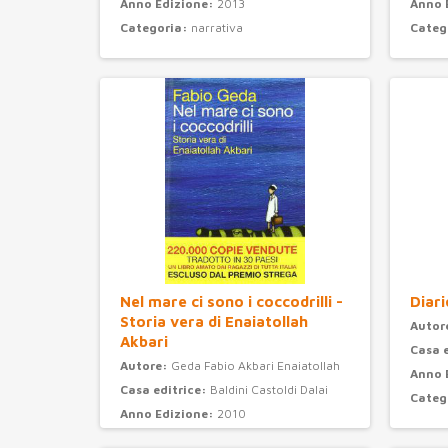
Anno Edizione:
2013
Anno 
Categoria:
narrativa
Categ
Nel mare ci sono i coccodrilli -
Diari
Storia vera di Enaiatollah
Autor
Akbari
Casa 
Autore:
Geda Fabio Akbari Enaiatollah
Anno 
Casa editrice:
Baldini Castoldi Dalai
Categ
Anno Edizione:
2010
Categoria:
narrativa