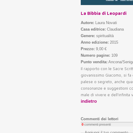
La Bibbia di Leopardi
Autore:
Laura Novati
Casa editrice:
Claudiana
Genere:
spiritualità
Anno edizione:
2015
Prezzo:
9,00 €
Numero pagine:
109
Punto vendita:
Ancona/Seniga
Il rapporto con le Sacre Scri
giovanissimo Giacomo, si fa 
palese o segreto, anche quan
consonanze e suggestioni con 
male di vivere e dell'infinita
indietro
Commenti dei lettori
0
commenti presenti
Aggiungi il tuo commento