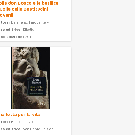
olle don Bosco e la basilica -
 Colle delle Beatitudini
ovanili
utore:
Deiana E., Innocente F
sa editrice:
Elledici
no Edizione:
2014
ategoria:
turismo
na lotta per la vita
utore:
Bianchi Enzo
sa editrice:
San Paolo Edizioni