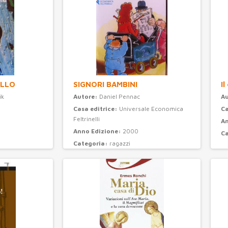
OLLO
SIGNORI BAMBINI
Il
ik
Autore:
Daniel Pennac
A
Casa editrice:
Universale Economica
Ca
Feltrinelli
An
Anno Edizione:
2000
C
Categoria:
ragazzi