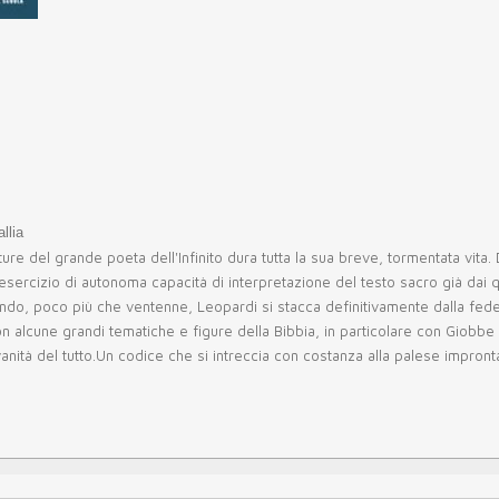
llia
tture del grande poeta dell'Infinito dura tutta la sua breve, tormentata vi
esercizio di autonoma capacità di interpretazione del testo sacro già dai 
do, poco più che ventenne, Leopardi si stacca definitivamente dalla fede c
alcune grandi tematiche e figure della Bibbia, in particolare con Giobbe 
 vanità del tutto.Un codice che si intreccia con costanza alla palese impronta 