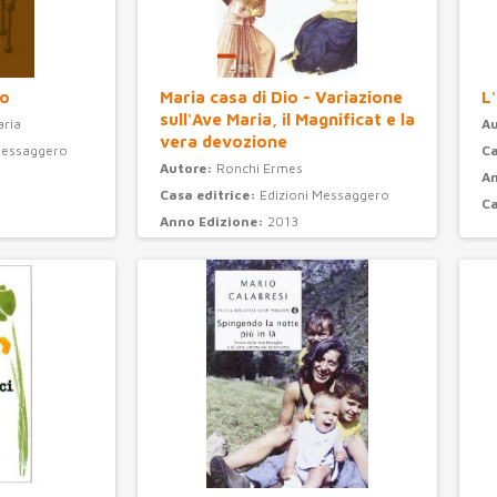
io
Maria casa di Dio - Variazione
L'
sull'Ave Maria, il Magnificat e la
aria
A
vera devozione
Messaggero
Ca
Autore:
Ronchi Ermes
An
Casa editrice:
Edizioni Messaggero
C
Anno Edizione:
2013
Categoria:
spiritualità