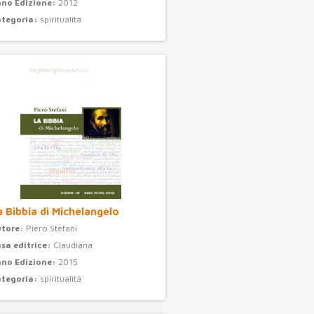
no Edizione:
2012
ategoria:
spiritualità
a Bibbia di Michelangelo
utore:
Piero Stefani
sa editrice:
Claudiana
no Edizione:
2015
ategoria:
spiritualità