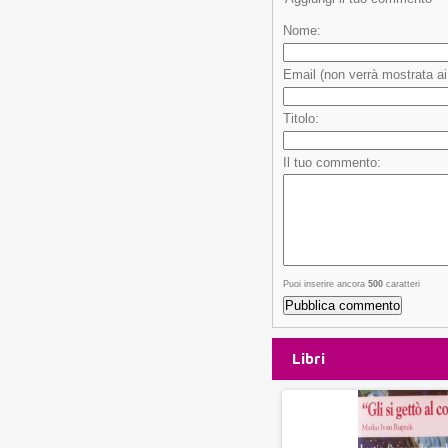
Nome:
Email (non verrà mostrata ai v
Titolo:
Il tuo commento:
Puoi inserire ancora
500
caratteri
Libri