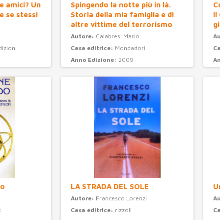
e amici? Un
Spingendo la notte più in là.
C
 se stessi
Storia della mia famiglia e di
Il
altre vittime del terrorismo
gi
Autore:
Calabresi Mario
A
dizioni
Casa editrice:
Mondadori
Ca
Anno Edizione:
2009
An
Categoria:
attualità
C
do
LA STRADA DEL SOLE
U
.
Autore:
Francesco Lorenzi
A
k
Casa editrice:
rizzoli
Ca