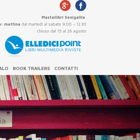
Mastailibri Senigallia
o:
mattina
dal martedì al sabato 9.00 – 12.30
so dal 15 al 26 agosto
GALO
BOOK TRAILERS
CONTATTI