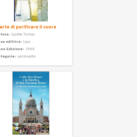
arte di purificare il cuore
utore:
Spidlík Tomás
sa editrice:
Lipa
no Edizione:
1999
ategoria:
spiritualità