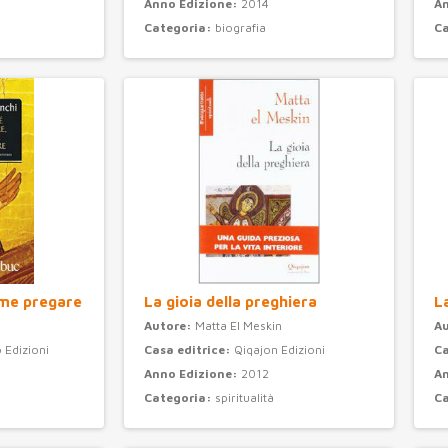
Anno Edizione:
2014
An
Categoria:
biografia
C
ome pregare
La gioia della preghiera
L
Autore:
Matta El Meskin
A
 Edizioni
Casa editrice:
Qiqajon Edizioni
Ca
Anno Edizione:
2012
An
Categoria:
spiritualità
C